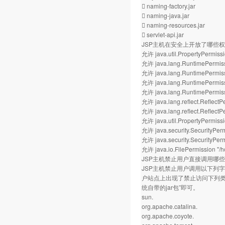
 naming-factory.jar
 naming-java.jar
 naming-resources.jar
 servlet-api.jar
JSP主机在安全上开放了哪些
允许 java.util.PropertyPermissi
允许 java.lang.RuntimePermiss
允许 java.lang.RuntimePermissi
允许 java.lang.RuntimePermiss
允许 java.lang.RuntimePermis
允许 java.lang.reflect.Reflect
允许 java.lang.reflect.ReflectPe
允许 java.util.PropertyPermissio
允许 java.security.SecurityPer
允许 java.security.SecurityPerm
允许 java.io.FilePermission "
JSP主机禁止用户直接调用哪
JSP主机禁止用户调用以下列字
户站点上出现了禁止访问下列类库的
统自带的jar包”即可。
sun.
org.apache.catalina.
org.apache.coyote.