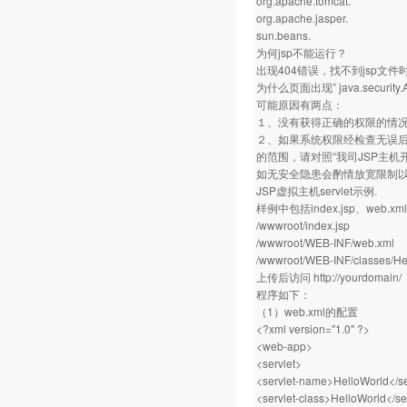
org.apache.tomcat.
org.apache.jasper.
sun.beans.
为何jsp不能运行？
出现404错误，找不到jsp文
为什么页面出现” java.security.Ac
可能原因有两点：
１、没有获得正确的权限的情
２、如果系统权限经检查无误后仍
的范围，请对照“我司JSP主
如无安全隐患会酌情放宽限制
JSP虚拟主机servlet示例.
样例中包括index.jsp、web.
/wwwroot/index.jsp
/wwwroot/WEB-INF/web.xml
/wwwroot/WEB-INF/classes/Hel
上传后访问
http://yourdomain/
程序如下：
（1）web.xml的配置
<?xml version="1.0" ?>
<web-app>
<servlet>
<servlet-name>HelloWorld</s
<servlet-class>HelloWorld</se