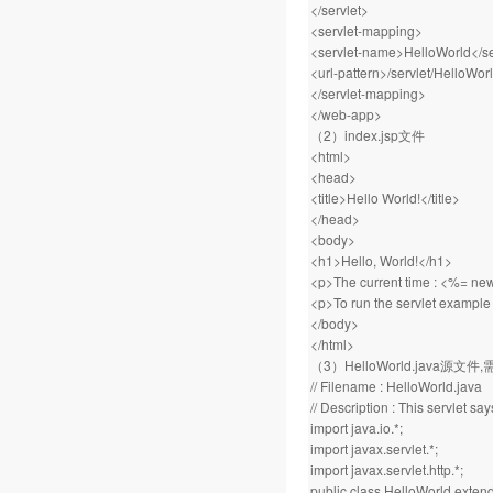
</servlet>
<servlet-mapping>
<servlet-name>HelloWorld</s
<url-pattern>/servlet/HelloWorl
</servlet-mapping>
</web-app>
（2）index.jsp文件
<html>
<head>
<title>Hello World!</title>
</head>
<body>
<h1>Hello, World!</h1>
<p>The current time : <%= new
<p>To run the servlet example 
</body>
</html>
（3）HelloWorld.java源文件
// Filename : HelloWorld.java
// Description : This servlet say
import java.io.*;
import javax.servlet.*;
import javax.servlet.http.*;
public class HelloWorld extend