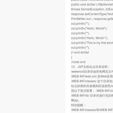
public void doGet ( HttpServl
throws ServletException, IOExc
response.setContentType("text/
PrintWriter out = response.getW
out.println("");
out.println("Hello, World!");
out.println("");
out.println("Hello, World !");
out.println("This is my first servl
out.println("");
}// end doGet
}
//code end
13、JSP主机站点目录说明：
/wwwroot目录存放所有网页文件
/WEB-INF/web.xml 
/WEB-INF/classes/ 这个目
站点的类的存放规则应该按照Java的
照以下形式部署： /WEB-INF/classe
/WEB-INF/lib/ 目录存放
释jsp。
特别提醒：
/WEB-INF/classes/