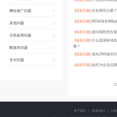
域名问题
仅在我司注册了
网站推广问题
[
]
域名问题
MObi域名WA
[
]
其他问题
域名问题
请问我想把在
[
]
主机租用问题
域名问题
什么是国际域
[
]
缀？
数据库问题
域名问题
域名DNS相关
[
]
支付问题
域名问题
如何为企业品
[
]
文
关于我们
|
联系我们
|
付款